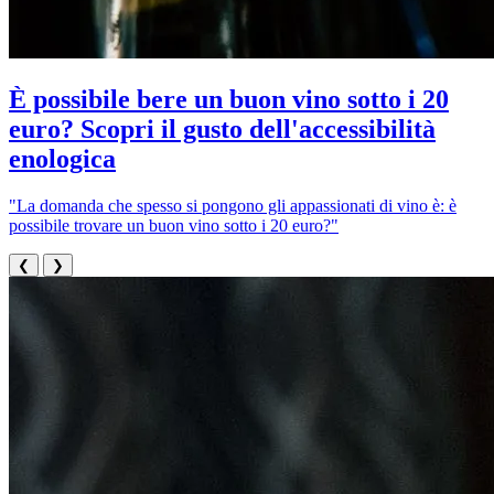
È possibile bere un buon vino sotto i 20
euro? Scopri il gusto dell'accessibilità
enologica
"La domanda che spesso si pongono gli appassionati di vino è: è
possibile trovare un buon vino sotto i 20 euro?"
❮
❯